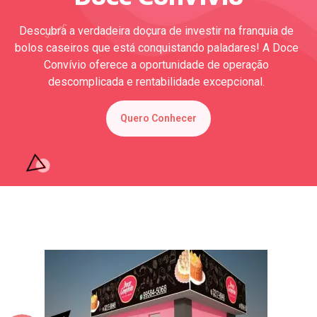
Descubra a verdadeira doçura de investir na franquia de
bolos caseiros que está conquistando paladares! A Doce
Convívio oferece a oportunidade de operação
descomplicada e rentabilidade excepcional.
Quero Conhecer